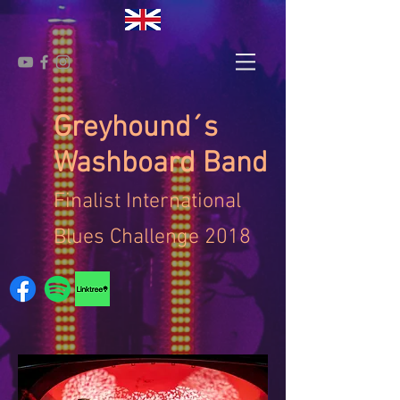
Greyhound´s
Washboard Band
Finalist International
Blues Challenge 2018