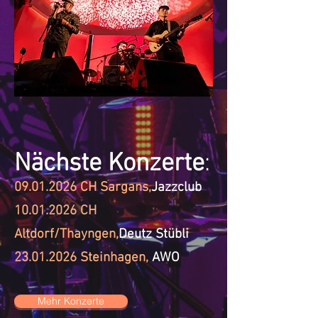
Nächste Konzerte
:
09.01.2026
CH Sargans
,
Jazzclub
10.01.2026
CH
Altdorf/Thayngen
,
Deutz Stübli
23.01.2026
Steinhagen
,
AWO
Mehr Konzerte